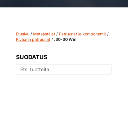
Etusivu
/
Metsästäjät
/
Patruunat ja komponentit
/
Kiväärin patruunat
/
.30-30 Win
SUODATUS