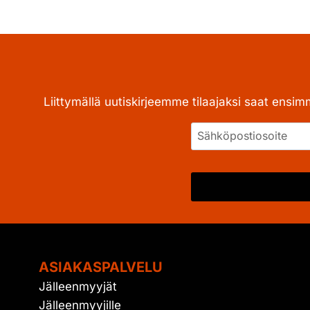
Liittymällä uutiskirjeemme tilaajaksi saat ensim
ASIAKASPALVELU
Jälleenmyyjät
Jälleenmyyjille