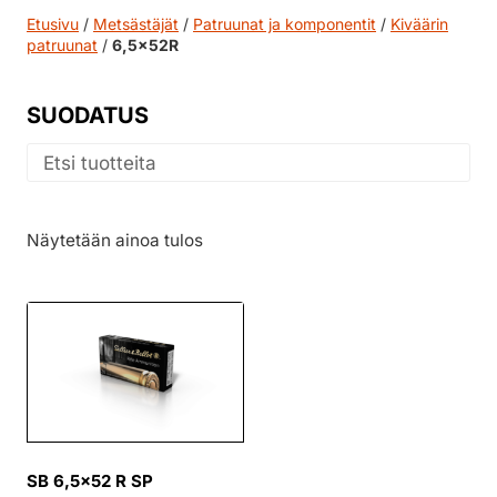
Etusivu
/
Metsästäjät
/
Patruunat ja komponentit
/
Kiväärin
patruunat
/
6,5x52R
SUODATUS
Näytetään ainoa tulos
SB 6,5×52 R SP