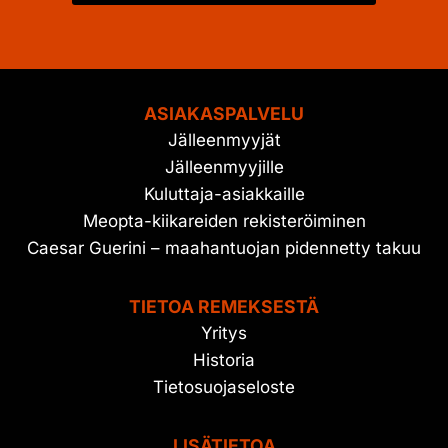
ASIAKASPALVELU
Jälleenmyyjät
Jälleenmyyjille
Kuluttaja-asiakkaille
Meopta-kiikareiden rekisteröiminen
Caesar Guerini – maahantuojan pidennetty takuu
TIETOA REMEKSESTÄ
Yritys
Historia
Tietosuojaseloste
LISÄTIETOA