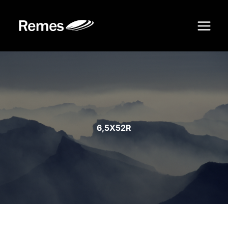
Siirry
sisältöön
6,5X52R