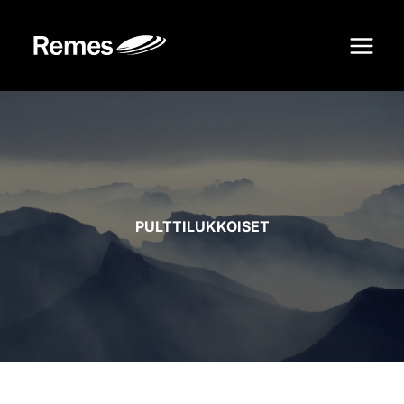
Siirry
sisältöön
PULTTILUKKOISET