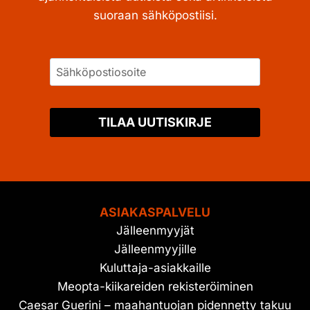
suoraan sähköpostiisi.
TILAA UUTISKIRJE
ASIAKASPALVELU
Jälleenmyyjät
Jälleenmyyjille
Kuluttaja-asiakkaille
Meopta-kiikareiden rekisteröiminen
Caesar Guerini – maahantuojan pidennetty takuu