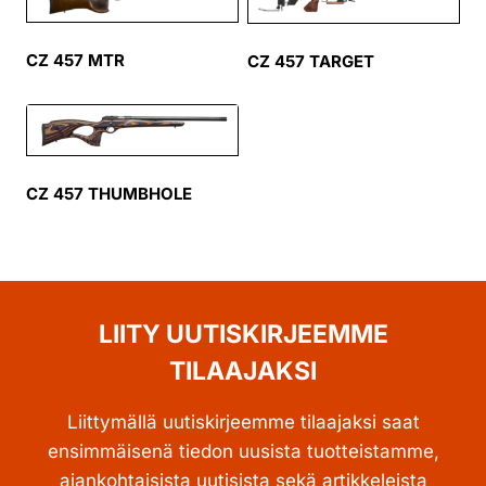
CZ 457 MTR
CZ 457 TARGET
CZ 457 THUMBHOLE
LIITY UUTISKIRJEEMME
TILAAJAKSI
Liittymällä uutiskirjeemme tilaajaksi saat
ensimmäisenä tiedon uusista tuotteistamme,
ajankohtaisista uutisista sekä artikkeleista