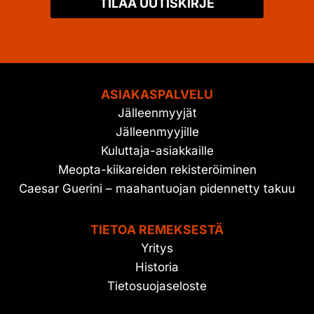
TILAA UUTISKIRJE
ASIAKASPALVELU
Jälleenmyyjät
Jälleenmyyjille
Kuluttaja-asiakkaille
Meopta-kiikareiden rekisteröiminen
Caesar Guerini – maahantuojan pidennetty takuu
TIETOA REMEKSESTÄ
Yritys
Historia
Tietosuojaseloste