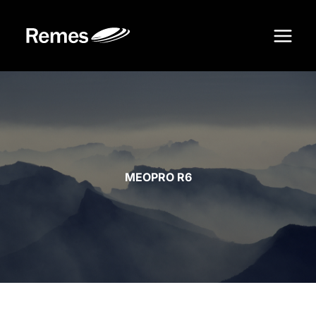
Siirry
sisältöön
MEOPRO R6