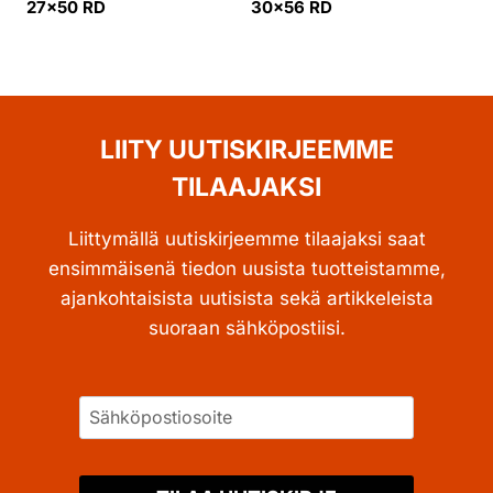
27×50 RD
30×56 RD
LIITY UUTISKIRJEEMME
TILAAJAKSI
Liittymällä uutiskirjeemme tilaajaksi saat
ensimmäisenä tiedon uusista tuotteistamme,
ajankohtaisista uutisista sekä artikkeleista
suoraan sähköpostiisi.