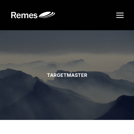
Siirry
sisältöön
TARGETMASTER