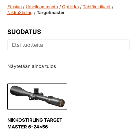
Etusivu
/
Urheiluammunta
/
Optiikka
/
Tähtäinkiikarit
/
NikkoStirling
/
Targetmaster
SUODATUS
Näytetään ainoa tulos
NIKKOSTIRLING TARGET
MASTER 6-24×56