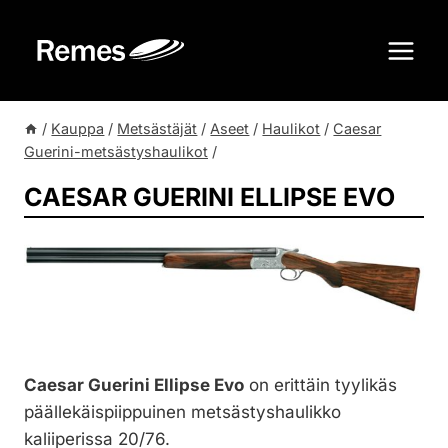
Siirry
sisältöön
/
Kauppa
/
Metsästäjät
/
Aseet
/
Haulikot
/
Caesar
Guerini-metsästyshaulikot
/
CAESAR GUERINI ELLIPSE EVO
Caesar Guerini Ellipse Evo
on erittäin tyylikäs
päällekäispiippuinen metsästyshaulikko
kaliiperissa 20/76.