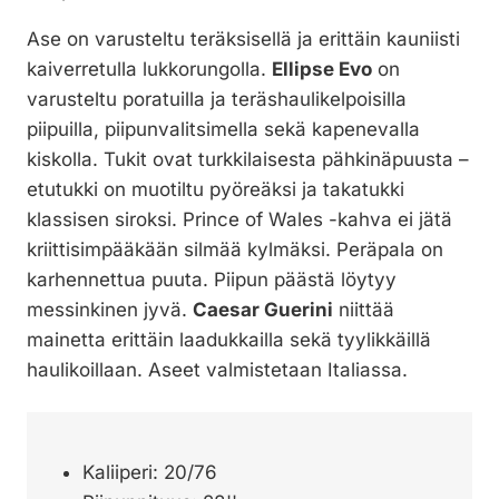
Ase on varusteltu teräksisellä ja erittäin kauniisti
kaiverretulla lukkorungolla.
Ellipse Evo
on
varusteltu poratuilla ja teräshaulikelpoisilla
piipuilla, piipunvalitsimella sekä kapenevalla
kiskolla. Tukit ovat turkkilaisesta pähkinäpuusta –
etutukki on muotiltu pyöreäksi ja takatukki
klassisen siroksi. Prince of Wales -kahva ei jätä
kriittisimpääkään silmää kylmäksi. Peräpala on
karhennettua puuta. Piipun päästä löytyy
messinkinen jyvä.
Caesar Guerini
niittää
mainetta erittäin laadukkailla sekä tyylikkäillä
haulikoillaan. Aseet valmistetaan Italiassa.
Kaliiperi: 20/76