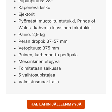
Piipunpituus: 28''
Kapeneva kisko
Ejektorit
Pyöreästi muotoiltu etutukki, Prince of
Wales -kahva ja klassinen takatukki
Paino: 2,9 kg
Perän droppi: 37-57 mm
Vetopituus: 375 mm
Puinen, karhennettu peräpala
Messinkinen etujyvä
Toimitetaan salkussa
5 vaihtosupistajaa
Valmistusmaa: Italia
HAE LÄHIN JÄLLEENMYYJÄ