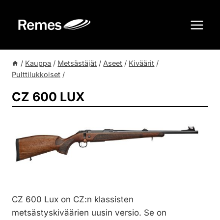
Siirry
sisältöön
/
Kauppa
/
Metsästäjät
/
Aseet
/
Kiväärit
/
Pulttilukkoiset
/
CZ 600 LUX
CZ 600 Lux on CZ:n klassisten
metsästyskiväärien uusin versio. Se on