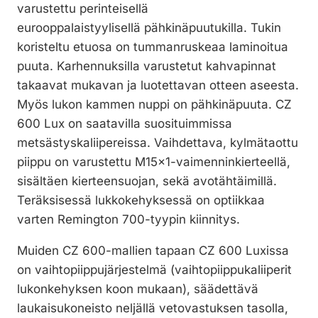
varustettu perinteisellä
eurooppalaistyylisellä pähkinäpuutukilla. Tukin
koristeltu etuosa on tummanruskeaa laminoitua
puuta. Karhennuksilla varustetut kahvapinnat
takaavat mukavan ja luotettavan otteen aseesta.
Myös lukon kammen nuppi on pähkinäpuuta. CZ
600 Lux on saatavilla suosituimmissa
metsästyskaliipereissa. Vaihdettava, kylmätaottu
piippu on varustettu M15x1-vaimenninkierteellä,
sisältäen kierteensuojan, sekä avotähtäimillä.
Teräksisessä lukkokehyksessä on optiikkaa
varten Remington 700-tyypin kiinnitys.
Muiden CZ 600-mallien tapaan CZ 600 Luxissa
on vaihtopiippujärjestelmä (vaihtopiippukaliiperit
lukonkehyksen koon mukaan), säädettävä
laukaisukoneisto neljällä vetovastuksen tasolla,