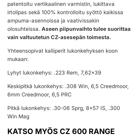
patentoitu vertikaalinen varmistin, lukittava
irtolipas sekä 100% kontrolloitu syöttö kaikissa
ampuma-asennoissa ja vaativissakin
olosuhteissa.
Aseen piipunvaihto tulee suorittaa
vain valtuutetun CZ-asesepän toimesta.
Yhteensopivat kaliiperit lukonkehyksen koon
mukaan:
Lyhyt lukonkehys: .223 Rem, 7,62×39
Keskipitkä lukonkehys: .308 Win, 6,5 Creedmoor,
6mm Creedmoor, 6,5 PRC
Pitkä lukonkehys: .30-06 Sprg, 8×57 IS, .300
Win Mag
KATSO MYÖS CZ 600 RANGE