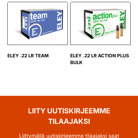
ELEY .22 LR TEAM
ELEY .22 LR ACTION PLUS
BULK
LIITY UUTISKIRJEEMME
TILAAJAKSI
Liittymällä uutiskirjeemme tilaajaksi saat