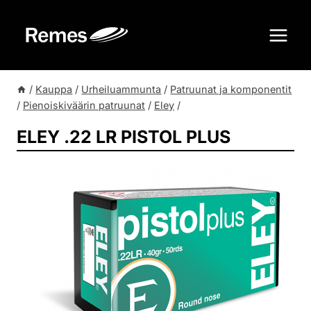
Siirry
sisältöön
/
Kauppa
/
Urheiluammunta
/
Patruunat ja komponentit
/
Pienoiskiväärin patruunat
/
Eley
/
ELEY .22 LR PISTOL PLUS