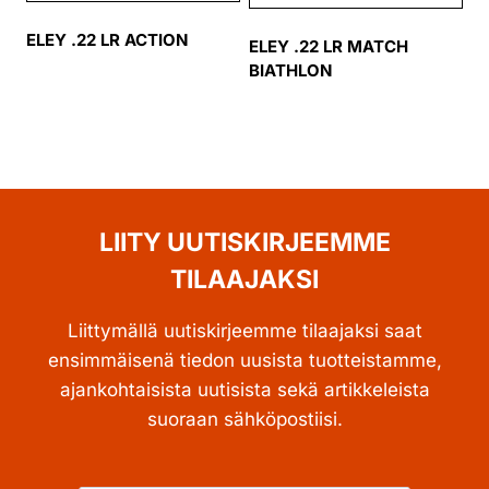
ELEY .22 LR ACTION
ELEY .22 LR MATCH
BIATHLON
LIITY UUTISKIRJEEMME
TILAAJAKSI
Liittymällä uutiskirjeemme tilaajaksi saat
ensimmäisenä tiedon uusista tuotteistamme,
ajankohtaisista uutisista sekä artikkeleista
suoraan sähköpostiisi.