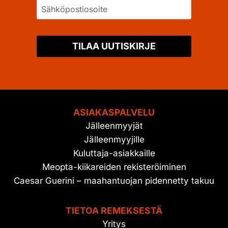
TILAA UUTISKIRJE
ASIAKASPALVELU
Jälleenmyyjät
Jälleenmyyjille
Kuluttaja-asiakkaille
Meopta-kiikareiden rekisteröiminen
Caesar Guerini – maahantuojan pidennetty takuu
TIETOA REMEKSESTÄ
Yritys