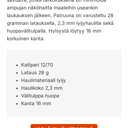
savuava, jonka tarkoituksena on minimoida
ampujan näköhaitta maaleihin useankin
laukauksen jälkeen. Patruuna on varusteltu 28
gramman latauksella, 2,3 mm lyijyhaulilla sekä
huopavälitulpalla. Hylsystä löytyy 16 mm
korkuinen kanta.
Kaliiperi 12/70
Lataus 28 g
Haulimateriaali lyijy
Haulikoko 2,3 mm
Välitulppa huopa
Kanta 16 mm