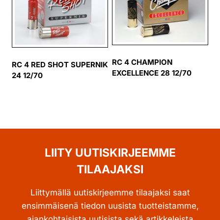
RC 4 CHAMPION
RC 4 RED SHOT SUPERNIK
EXCELLENCE 28 12/70
24 12/70
LIITY UUTISKIRJEEMME
TILAAJAKSI
Liittymällä uutiskirjeemme tilaajaksi saat
ensimmäisenä tiedon uusista tuotteistamme,
ajankohtaisista uutisista sekä artikkeleista