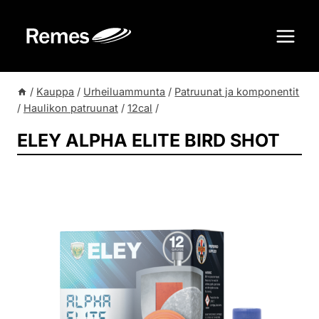
Siirry
sisältöön
/
Kauppa
/
Urheiluammunta
/
Patruunat ja komponentit
/
Haulikon patruunat
/
12cal
/
ELEY ALPHA ELITE BIRD SHOT