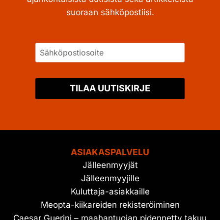
suoraan sähköpostiisi.
TILAA UUTISKIRJE
ASIAKASPALVELU
Jälleenmyyjät
Jälleenmyyjille
Kuluttaja-asiakkaille
Meopta-kiikareiden rekisteröiminen
Caesar Guerini – maahantuojan pidennetty takuu