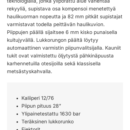
teknologialla, jonka yliporattu alue vähentää
rekyyliä, supistava osa kompensoi menetettyä
haulikuorman nopeutta ja 82 mm pitkät supistajat
varmistavat todella peittävän haulikuvion.
Piippujen päällä sijaitsee 6 mm kisko punaisella
kuitujyvällä. Lukkorungon päältä löytyy
automaattinen varmistin piipunvalitsijalla. Kauniit
tukit ovat valmistettu öljytystä pähkinäpuusta
karhennetuilla otesijoilla sekä klassisella
metsästyskahvalla.
Kaliiperi 12/76
Piipun pituus 28”
Ylipainetestattu 1630 bar
Teräksinen lukkorunko
Ejektorit