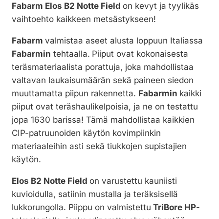
Fabarm Elos B2 Notte Field
on kevyt ja tyylikäs
vaihtoehto kaikkeen metsästykseen!
Fabarm
valmistaa aseet alusta loppuun Italiassa
Fabarmin
tehtaalla.
Piiput ovat kokonaisesta
teräsmateriaalista porattuja, joka mahdollistaa
valtavan laukaisumäärän sekä paineen siedon
muuttamatta piipun rakennetta.
Fabarmin
kaikki
piiput ovat teräshaulikelpoisia, ja ne on testattu
jopa 1630 barissa! Tämä mahdollistaa kaikkien
CIP-patruunoiden käytön kovimpiinkin
materiaaleihin asti sekä tiukkojen supistajien
käytön.
Elos B2 Notte Field
on varustettu kauniisti
kuvioidulla, satiinin mustalla ja teräksisellä
lukkorungolla. Piippu on valmistettu
TriBore HP
-