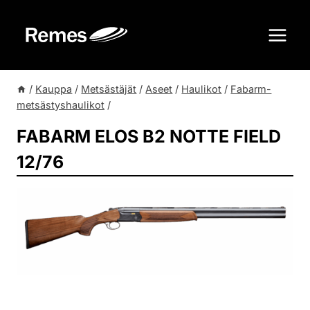
Siirry
sisältöön
/
Kauppa
/
Metsästäjät
/
Aseet
/
Haulikot
/
Fabarm-
metsästyshaulikot
/
FABARM ELOS B2 NOTTE FIELD
12/76