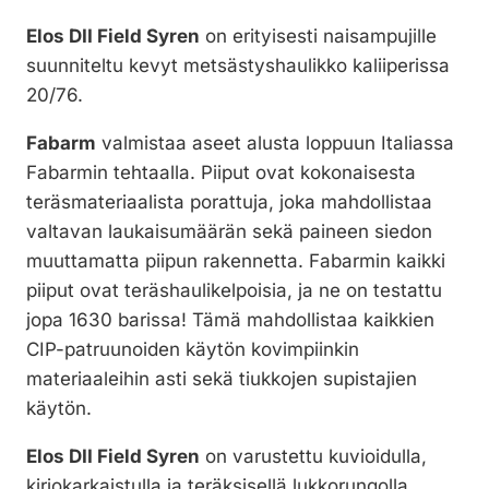
Elos DII Field Syren
on erityisesti naisampujille
suunniteltu kevyt metsästyshaulikko kaliiperissa
20/76.
Fabarm
valmistaa aseet alusta loppuun Italiassa
Fabarmin tehtaalla. Piiput ovat kokonaisesta
teräsmateriaalista porattuja, joka mahdollistaa
valtavan laukaisumäärän sekä paineen siedon
muuttamatta piipun rakennetta. Fabarmin kaikki
piiput ovat teräshaulikelpoisia, ja ne on testattu
jopa 1630 barissa! Tämä mahdollistaa kaikkien
CIP-patruunoiden käytön kovimpiinkin
materiaaleihin asti sekä tiukkojen supistajien
käytön.
Elos DII Field Syren
on varustettu kuvioidulla,
kirjokarkaistulla ja teräksisellä lukkorungolla.