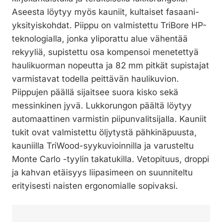
Aseesta löytyy myös kauniit, kultaiset fasaani-
yksityiskohdat. Piippu on valmistettu TriBore HP-
teknologialla, jonka yliporattu alue vähentää
rekyyliä, supistettu osa kompensoi menetettyä
haulikuorman nopeutta ja 82 mm pitkät supistajat
varmistavat todella peittävän haulikuvion.
Piippujen päällä sijaitsee suora kisko sekä
messinkinen jyvä. Lukkorungon päältä löytyy
automaattinen varmistin piipunvalitsijalla. Kauniit
tukit ovat valmistettu öljytystä pähkinäpuusta,
kauniilla TriWood-syykuvioinnilla ja varusteltu
Monte Carlo -tyylin takatukilla. Vetopituus, droppi
ja kahvan etäisyys liipasimeen on suunniteltu
erityisesti naisten ergonomialle sopivaksi.