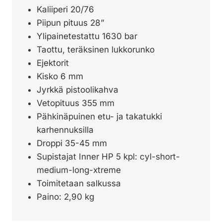
Kaliiperi 20/76
Piipun pituus 28”
Ylipainetestattu 1630 bar
Taottu, teräksinen lukkorunko
Ejektorit
Kisko 6 mm
Jyrkkä pistoolikahva
Vetopituus 355 mm
Pähkinäpuinen etu- ja takatukki
karhennuksilla
Droppi 35-45 mm
Supistajat Inner HP 5 kpl: cyl-short-
medium-long-xtreme
Toimitetaan salkussa
Paino: 2,90 kg