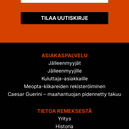
TILAA UUTISKIRJE
ASIAKASPALVELU
Jälleenmyyjät
Jälleenmyyjille
Kuluttaja-asiakkaille
Meopta-kiikareiden rekisteröiminen
Caesar Guerini – maahantuojan pidennetty takuu
TIETOA REMEKSESTÄ
Yritys
Historia