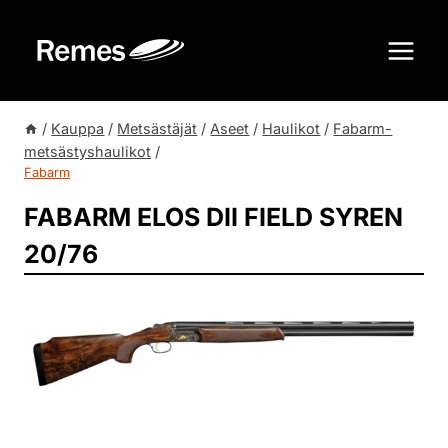
Siirry
sisältöön
/
Kauppa
/
Metsästäjät
/
Aseet
/
Haulikot
/
Fabarm-
metsästyshaulikot
/
Fabarm
FABARM ELOS DII FIELD SYREN
20/76