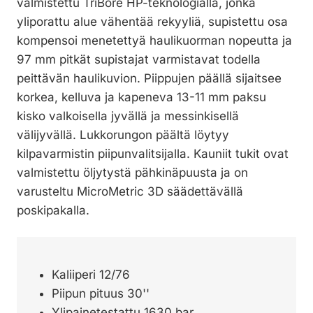
valmistettu TriBore HP-teknologialla, jonka
yliporattu alue vähentää rekyyliä, supistettu osa
kompensoi menetettyä haulikuorman nopeutta ja
97 mm pitkät supistajat varmistavat todella
peittävän haulikuvion. Piippujen päällä sijaitsee
korkea, kelluva ja kapeneva 13-11 mm paksu
kisko valkoisella jyvällä ja messinkisellä
välijyvällä. Lukkorungon päältä löytyy
kilpavarmistin piipunvalitsijalla. Kauniit tukit ovat
valmistettu öljytystä pähkinäpuusta ja on
varusteltu MicroMetric 3D säädettävällä
poskipakalla.
Kaliiperi 12/76
Piipun pituus 30''
Ylipainetestattu 1630 bar