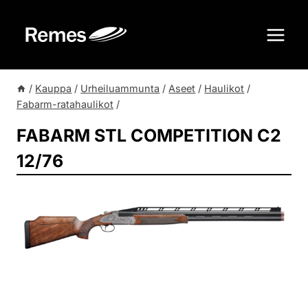
Siirry
sisältöön
/
Kauppa
/
Urheiluammunta
/
Aseet
/
Haulikot
/
Fabarm-ratahaulikot
/
FABARM STL COMPETITION C2
12/76