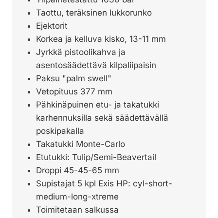
Taottu, teräksinen lukkorunko
Ejektorit
Korkea ja kelluva kisko, 13-11 mm
Jyrkkä pistoolikahva ja
asentosäädettävä kilpaliipaisin
Paksu "palm swell"
Vetopituus 377 mm
Pähkinäpuinen etu- ja takatukki
karhennuksilla sekä säädettävällä
poskipakalla
Takatukki Monte-Carlo
Etutukki: Tulip/Semi-Beavertail
Droppi 45-45-65 mm
Supistajat 5 kpl Exis HP: cyl-short-
medium-long-xtreme
Toimitetaan salkussa