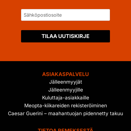
TILAA UUTISKIRJE
ASIAKASPALVELU
Jälleenmyyjät
Jälleenmyyjille
Kuluttaja-asiakkaille
Meopta-kiikareiden rekisteröiminen
Caesar Guerini – maahantuojan pidennetty takuu
TIETOA REMEKSESTÄ