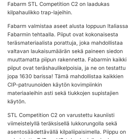
Fabarm STL Competition C2 on laadukas
kilpahaulikko trap-lajeihin.
Fabarm valmistaa aseet alusta loppuun Italiassa
Fabarmin tehtaalla. Piiput ovat kokonaisesta
teräsmateriaalista porattuja, joka mahdollistaa
valtavan laukaisumäärän sekä paineen siedon
muuttamatta piipun rakennetta. Fabarmin kaikki
piiput ovat teräshaulikelpoisia, ja ne on testattu
jopa 1630 barissa! Tämä mahdollistaa kaikkien
CIP-patruunoiden käytön kovimpiinkin
materiaaleihin asti sekä tiukkojen supistajien
käytön.
STL Competition C2 on varustettu kauniisti
viimeistelyllä teräksisellä lukkorungolla sekä
asentosäädettävällä kilpaliipaisimella. Piippu on