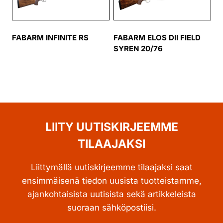
FABARM INFINITE RS
FABARM ELOS DII FIELD
SYREN 20/76
LIITY UUTISKIRJEEMME
TILAAJAKSI
Liittymällä uutiskirjeemme tilaajaksi saat
ensimmäisenä tiedon uusista tuotteistamme,
ajankohtaisista uutisista sekä artikkeleista
suoraan sähköpostiisi.