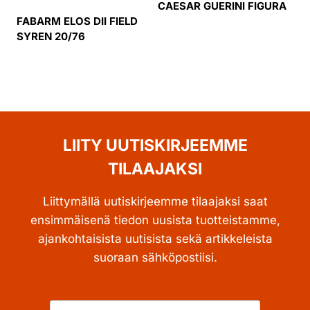
CAESAR GUERINI FIGURA
FABARM ELOS DII FIELD
SYREN 20/76
LIITY UUTISKIRJEEMME
TILAAJAKSI
Liittymällä uutiskirjeemme tilaajaksi saat
ensimmäisenä tiedon uusista tuotteistamme,
ajankohtaisista uutisista sekä artikkeleista
suoraan sähköpostiisi.