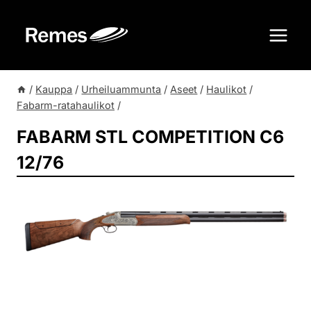
Siirry
sisältöön
/
Kauppa
/
Urheiluammunta
/
Aseet
/
Haulikot
/
Fabarm-ratahaulikot
/
FABARM STL COMPETITION C6
12/76