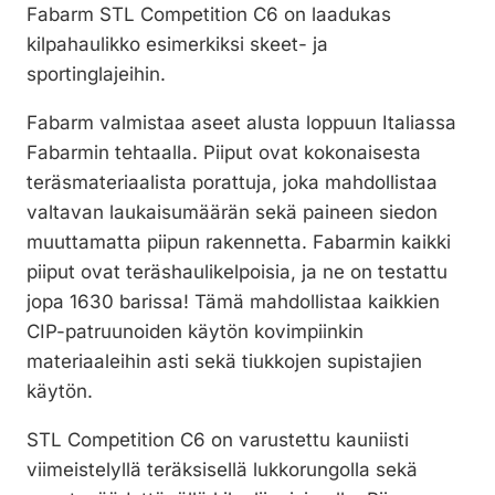
Fabarm STL Competition C6 on laadukas
kilpahaulikko esimerkiksi skeet- ja
sportinglajeihin.
Fabarm valmistaa aseet alusta loppuun Italiassa
Fabarmin tehtaalla. Piiput ovat kokonaisesta
teräsmateriaalista porattuja, joka mahdollistaa
valtavan laukaisumäärän sekä paineen siedon
muuttamatta piipun rakennetta. Fabarmin kaikki
piiput ovat teräshaulikelpoisia, ja ne on testattu
jopa 1630 barissa! Tämä mahdollistaa kaikkien
CIP-patruunoiden käytön kovimpiinkin
materiaaleihin asti sekä tiukkojen supistajien
käytön.
STL Competition C6 on varustettu kauniisti
viimeistelyllä teräksisellä lukkorungolla sekä