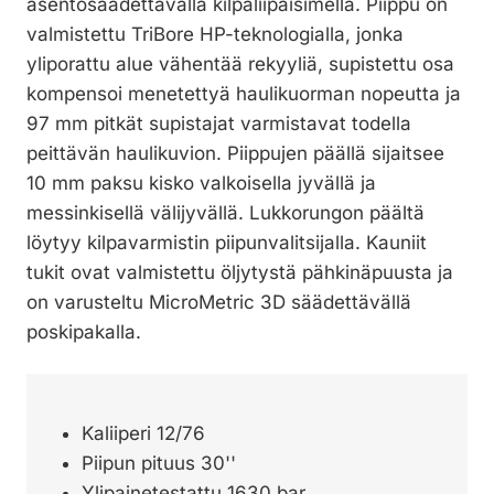
asentosäädettävällä kilpaliipaisimella. Piippu on
valmistettu TriBore HP-teknologialla, jonka
yliporattu alue vähentää rekyyliä, supistettu osa
kompensoi menetettyä haulikuorman nopeutta ja
97 mm pitkät supistajat varmistavat todella
peittävän haulikuvion. Piippujen päällä sijaitsee
10 mm paksu kisko valkoisella jyvällä ja
messinkisellä välijyvällä. Lukkorungon päältä
löytyy kilpavarmistin piipunvalitsijalla. Kauniit
tukit ovat valmistettu öljytystä pähkinäpuusta ja
on varusteltu MicroMetric 3D säädettävällä
poskipakalla.
Kaliiperi 12/76
Piipun pituus 30''
Ylipainetestattu 1630 bar