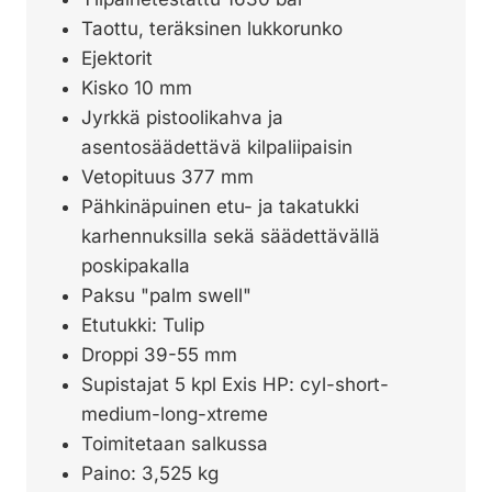
Taottu, teräksinen lukkorunko
Ejektorit
Kisko 10 mm
Jyrkkä pistoolikahva ja
asentosäädettävä kilpaliipaisin
Vetopituus 377 mm
Pähkinäpuinen etu- ja takatukki
karhennuksilla sekä säädettävällä
poskipakalla
Paksu "palm swell"
Etutukki: Tulip
Droppi 39-55 mm
Supistajat 5 kpl Exis HP: cyl-short-
medium-long-xtreme
Toimitetaan salkussa
Paino: 3,525 kg