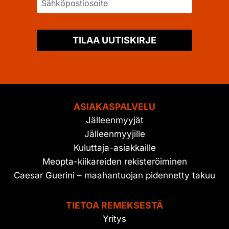
TILAA UUTISKIRJE
ASIAKASPALVELU
Jälleenmyyjät
Jälleenmyyjille
Kuluttaja-asiakkaille
Meopta-kiikareiden rekisteröiminen
Caesar Guerini – maahantuojan pidennetty takuu
TIETOA REMEKSESTÄ
Yritys