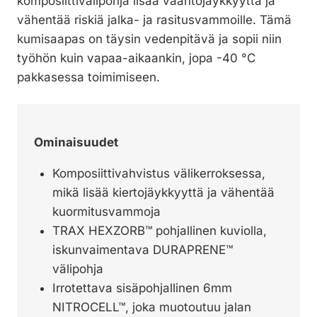
komposiittivälipohja lisää vääntöjäykkyyttä ja
vähentää riskiä jalka- ja rasitusvammoille. Tämä
kumisaapas on täysin vedenpitävä ja sopii niin
työhön kuin vapaa-aikaankin, jopa -40 °C
pakkasessa toimimiseen.
Ominaisuudet
Komposiittivahvistus välikerroksessa,
mikä lisää kiertojäykkyyttä ja vähentää
kuormitusvammoja
TRAX HEXZORB™ pohjallinen kuviolla,
iskunvaimentava DURAPRENE™
välipohja
Irrotettava sisäpohjallinen 6mm
NITROCELL™, joka muotoutuu jalan