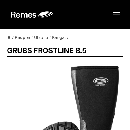
Siirry
sisältöön
/
Kauppa
/
Ulkoilu
/
Kengät
/
GRUBS FROSTLINE 8.5