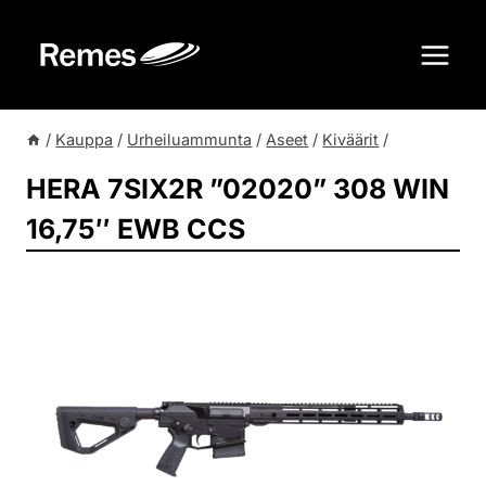
Siirry
sisältöön
/
Kauppa
/
Urheiluammunta
/
Aseet
/
Kiväärit
/
HERA 7SIX2R ”02020” 308 WIN
16,75″ EWB CCS