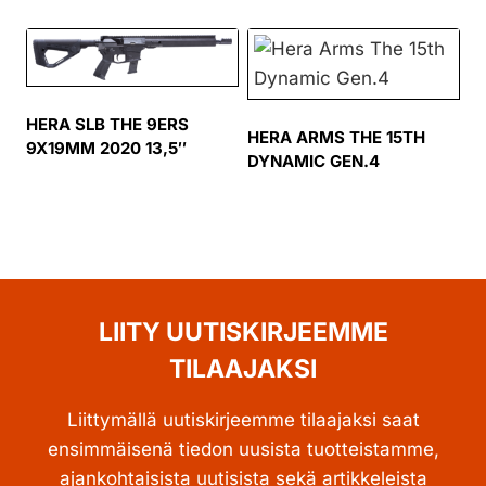
HERA SLB THE 9ERS
HERA ARMS THE 15TH
9X19MM 2020 13,5″
DYNAMIC GEN.4
LIITY UUTISKIRJEEMME
TILAAJAKSI
Liittymällä uutiskirjeemme tilaajaksi saat
ensimmäisenä tiedon uusista tuotteistamme,
ajankohtaisista uutisista sekä artikkeleista