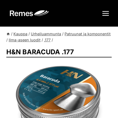
Siirry
sisältöön
/
Kauppa
/
Urheiluammunta
/
Patruunat ja komponentit
/
Ilma-aseen luodit
/
.177
/
H&N BARACUDA .177