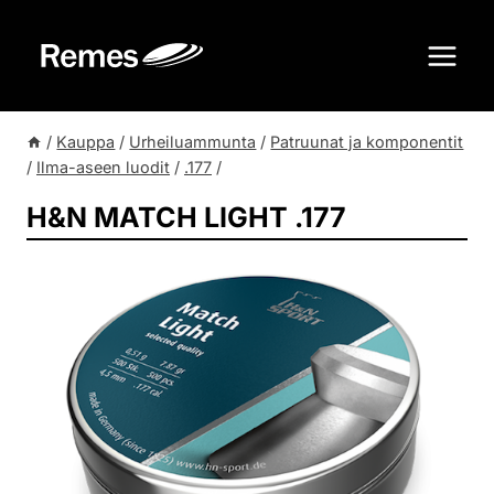
Siirry
sisältöön
/
Kauppa
/
Urheiluammunta
/
Patruunat ja komponentit
/
Ilma-aseen luodit
/
.177
/
H&N MATCH LIGHT .177