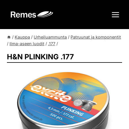
Siirry
sisältöön
/
Kauppa
/
Urheiluammunta
/
Patruunat ja komponentit
/
Ilma-aseen luodit
/
.177
/
H&N PLINKING .177