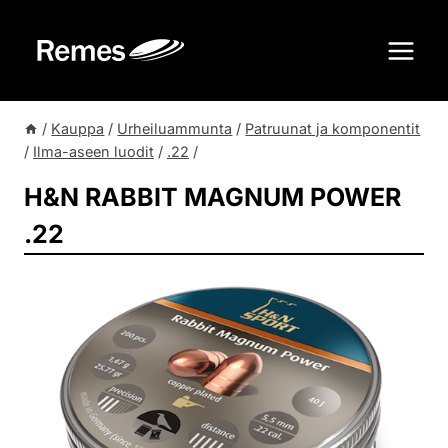
Siirry
sisältöön
/
Kauppa
/
Urheiluammunta
/
Patruunat ja komponentit
/
Ilma-aseen luodit
/
.22
/
H&N RABBIT MAGNUM POWER
.22