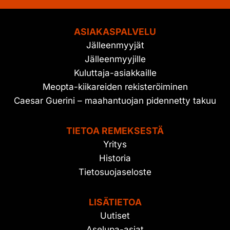
ASIAKASPALVELU
Jälleenmyyjät
Jälleenmyyjille
Kuluttaja-asiakkaille
Meopta-kiikareiden rekisteröiminen
Caesar Guerini – maahantuojan pidennetty takuu
TIETOA REMEKSESTÄ
Yritys
Historia
Tietosuojaseloste
LISÄTIETOA
Uutiset
Aselupa-asiat