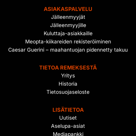
ASIAKASPALVELU
Jälleenmyyjät
Jälleenmyyjille
Kuluttaja-asiakkaille
Meopta-kiikareiden rekisteröiminen
Caesar Guerini – maahantuojan pidennetty takuu
TIETOA REMEKSESTÄ
Yritys
Historia
Tietosuojaseloste
LISÄTIETOA
Uutiset
Aselupa-asiat
Mediapankki