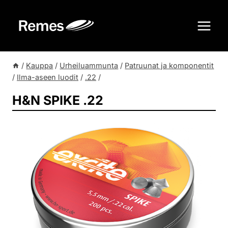
Siirry
sisältöön
/
Kauppa
/
Urheiluammunta
/
Patruunat ja komponentit
/
Ilma-aseen luodit
/
.22
/
H&N SPIKE .22