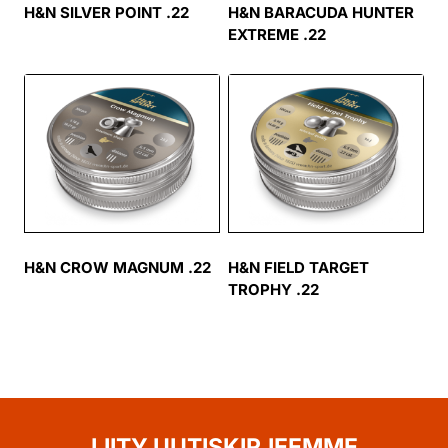
H&N SILVER POINT .22
H&N BARACUDA HUNTER
EXTREME .22
H&N CROW MAGNUM .22
H&N FIELD TARGET
TROPHY .22
LIITY UUTISKIRJEEMME