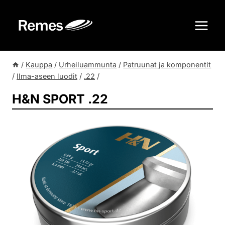
Siirry
sisältöön
/
Kauppa
/
Urheiluammunta
/
Patruunat ja komponentit
/
Ilma-aseen luodit
/
.22
/
H&N SPORT .22