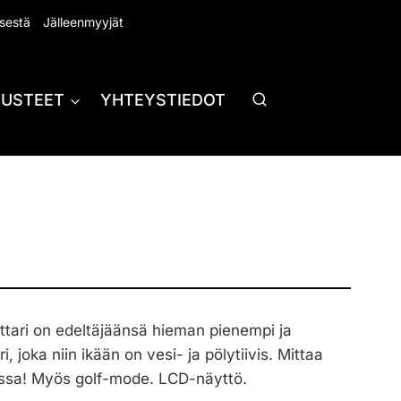
sestä
Jälleenmyyjät
RUSTEET
YHTEYSTIEDOT
ittari on edeltäjäänsä hieman pienempi ja
, joka niin ikään on vesi- ja pölytiivis. Mittaa
issa! Myös golf-mode. LCD-näyttö.