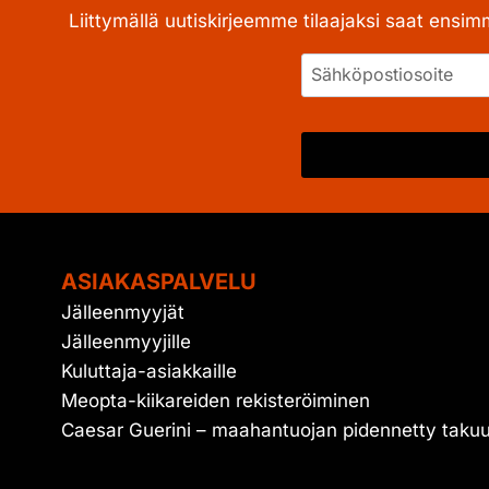
Liittymällä uutiskirjeemme tilaajaksi saat ensim
ASIAKASPALVELU
Jälleenmyyjät
Jälleenmyyjille
Kuluttaja-asiakkaille
Meopta-kiikareiden rekisteröiminen
Caesar Guerini – maahantuojan pidennetty taku