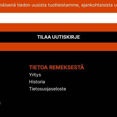
mäisenä tiedon uusista tuotteistamme, ajankohtaisista uu
TILAA UUTISKIRJE
TIETOA REMEKSESTÄ
Yritys
Historia
Tietosuojaseloste
u