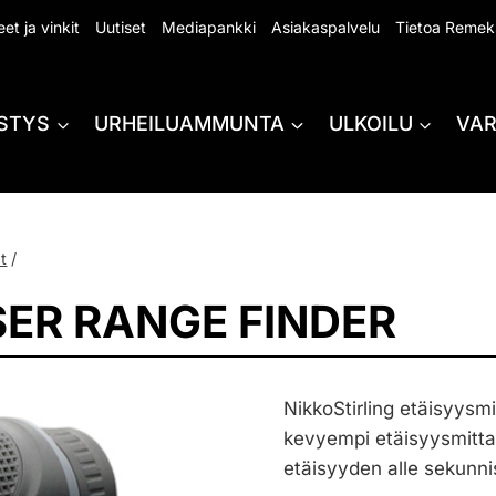
et ja vinkit
Uutiset
Mediapankki
Asiakaspalvelu
Tietoa Remek
STYS
URHEILUAMMUNTA
ULKOILU
VA
t
/
SER RANGE FINDER
NikkoStirling etäisyysm
kevyempi etäisyysmittari
etäisyyden alle sekunn