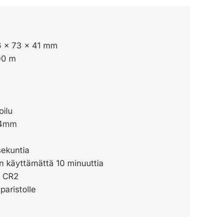
6 x 73 x 41 mm
00 m
ilu
 24mm
sekuntia
n käyttämättä 10 minuuttia
m CR2
paristolle