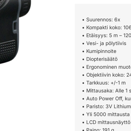
• Suurennos: 6x
• Kompakti koko: 10
• Etäisyys: 5 m – 12
• Vesi- ja pölytiivis
• Kumipinnoite
• Diopterisäätö
• Ergonominen muoto
• Objektiivin koko:
• Tarkkuus: +/-1 m
• Mittausaka: Alle 1 
• Auto Power Off, ku
• Paristo: 3V Lithiu
• Yli 5000 mittausta 
• LCD mittausnäyttö
• Paino: 191 g