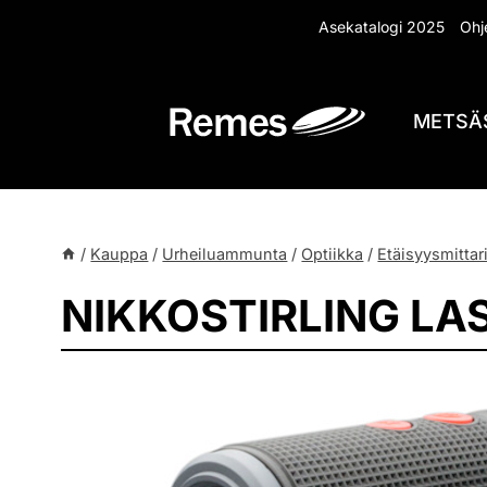
Siirry
Asekatalogi 2025
Ohje
sisältöön
METSÄ
/
Kauppa
/
Urheiluammunta
/
Optiikka
/
Etäisyysmittari
NIKKOSTIRLING LA