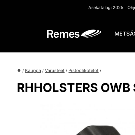
Siirry
Asekatalogi 2025
Ohje
sisältöön
METSÄ
/
Kauppa
/
Varusteet
/
Pistoolikotelot
/
RHHOLSTERS OWB 