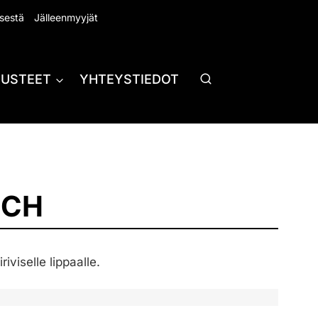
sestä
Jälleenmyyjät
RUSTEET
YHTEYSTIEDOT
UCH
iviselle lippaalle.