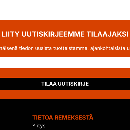
LIITY UUTISKIRJEEMME TILAAJAKSI
mäisenä tiedon uusista tuotteistamme, ajankohtaisista uu
TILAA UUTISKIRJE
TIETOA REMEKSESTÄ
Yritys