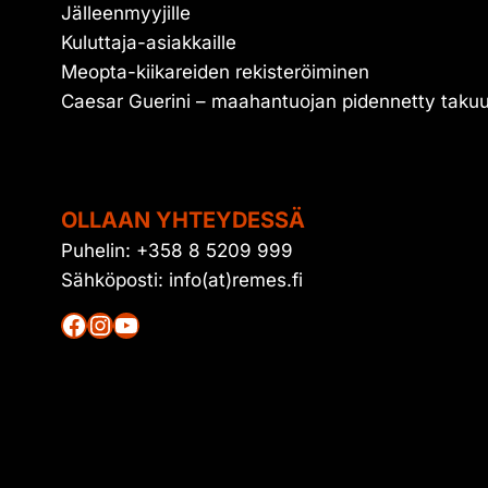
Jälleenmyyjille
Kuluttaja-asiakkaille
Meopta-kiikareiden rekisteröiminen
Caesar Guerini – maahantuojan pidennetty taku
OLLAAN YHTEYDESSÄ
Puhelin: +358 8 5209 999
Sähköposti: info(at)remes.fi
Facebook
Instagram
YouTube