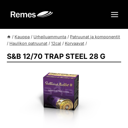
Siirry
sisältöön
/
Kauppa
/
Urheiluammunta
/
Patruunat ja komponentit
/
Haulikon patruunat
/
12cal
/
Korvaavat
/
S&B 12/70 TRAP STEEL 28 G