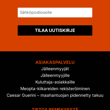
TILAA UUTISKIRJE
ASIAKASPALVELU
Jälleenmyyjät
Jälleenmyyjille
Kuluttaja-asiakkaille
Meopta-kiikareiden rekisteröiminen
Caesar Guerini – maahantuojan pidennetty takuu
TIETOA REMEKSESTÄ