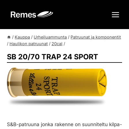
Siirry
sisältöön
/
Kauppa
/
Urheiluammunta
/
Patruunat ja komponentit
/
Haulikon patruunat
/
20cal
/
SB 20/70 TRAP 24 SPORT
S&B-patruuna jonka rakenne on suunniteltu kilpa-