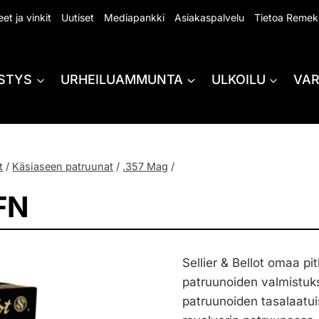
et ja vinkit
Uutiset
Mediapankki
Asiakaspalvelu
Tietoa Remek
STYS
URHEILUAMMUNTA
ULKOILU
VA
t
/
Käsiaseen patruunat
/
.357 Mag
/
FN
Sellier & Bellot omaa pi
patruunoiden valmistuk
patruunoiden tasalaatu