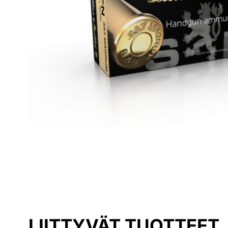
LIITTYVÄT TUOTTEET