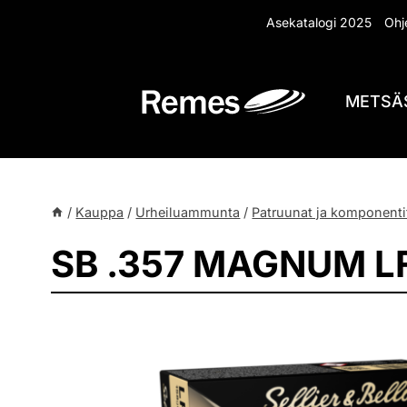
Siirry
Asekatalogi 2025
Ohje
sisältöön
METSÄ
/
Kauppa
/
Urheiluammunta
/
Patruunat ja komponenti
SB .357 MAGNUM L