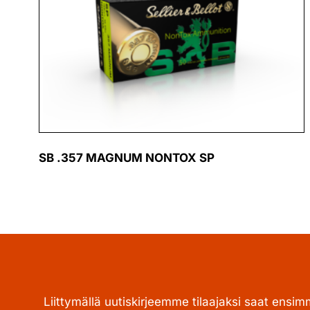
SB .357 MAGNUM NONTOX SP
Liittymällä uutiskirjeemme tilaajaksi saat ensim