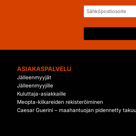
ASIAKASPALVELU
Jälleenmyyjät
Jälleenmyyjille
Kuluttaja-asiakkaille
Meopta-kiikareiden rekisteröiminen
Caesar Guerini – maahantuojan pidennetty taku