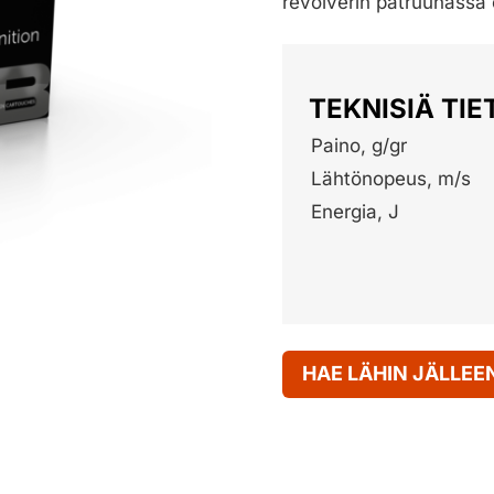
revolverin patruunassa o
TEKNISIÄ TIE
Paino, g/gr
Lähtönopeus, m/s
Energia, J
HAE LÄHIN JÄLLE