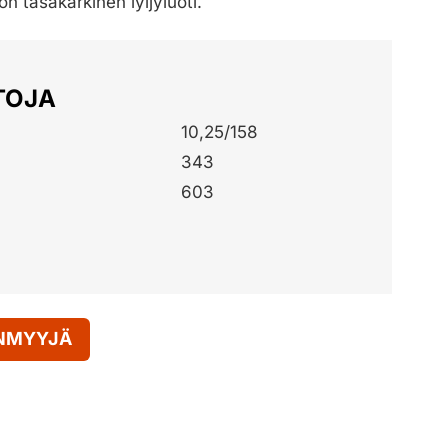
n tasakärkinen lyijyluoti.
TOJA
10,25/158
343
603
ENMYYJÄ