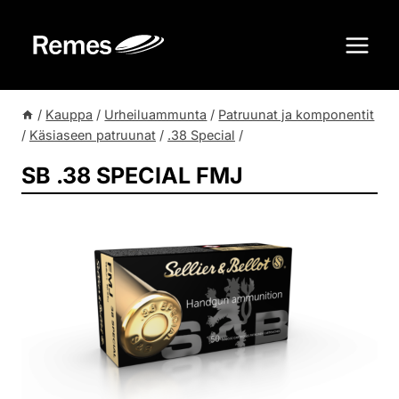
Siirry
sisältöön
/
Kauppa
/
Urheiluammunta
/
Patruunat ja komponentit
/
Käsiaseen patruunat
/
.38 Special
/
SB .38 SPECIAL FMJ