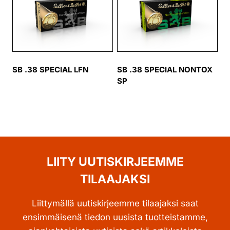
SB .38 SPECIAL LFN
SB .38 SPECIAL NONTOX
SP
LIITY UUTISKIRJEEMME
TILAAJAKSI
Liittymällä uutiskirjeemme tilaajaksi saat
ensimmäisenä tiedon uusista tuotteistamme,