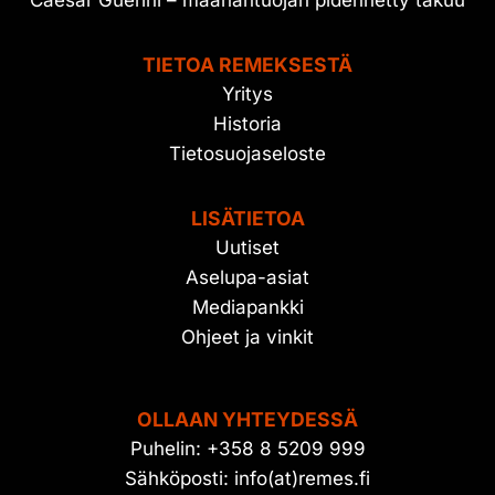
Caesar Guerini – maahantuojan pidennetty takuu
TIETOA REMEKSESTÄ
Yritys
Historia
Tietosuojaseloste
LISÄTIETOA
Uutiset
Aselupa-asiat
Mediapankki
Ohjeet ja vinkit
OLLAAN YHTEYDESSÄ
Puhelin: +358 8 5209 999
Sähköposti: info(at)remes.fi