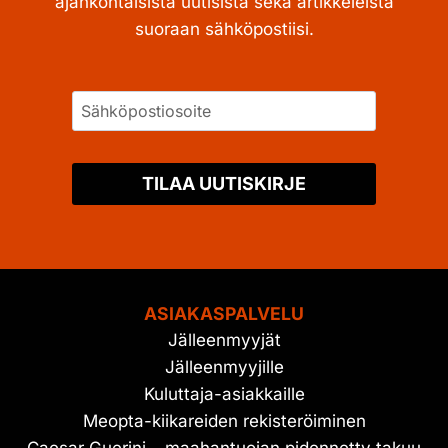
ajankohtaisista uutisista sekä artikkeleista
suoraan sähköpostiisi.
TILAA UUTISKIRJE
ASIAKASPALVELU
Jälleenmyyjät
Jälleenmyyjille
Kuluttaja-asiakkaille
Meopta-kiikareiden rekisteröiminen