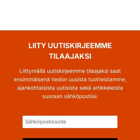
LIITY UUTISKIRJEEMME
TILAAJAKSI
Liittymällä uutiskirjeemme tilaajaksi saat
ensimmäisenä tiedon uusista tuotteistamme,
ajankohtaisista uutisista sekä artikkeleista
suoraan sähköpostiisi.