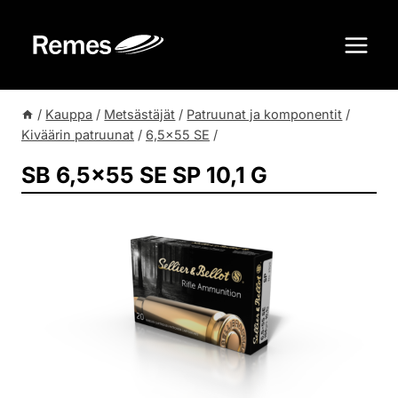
Siirry
sisältöön
/
Kauppa
/
Metsästäjät
/
Patruunat ja komponentit
/
Kiväärin patruunat
/
6,5×55 SE
/
SB 6,5×55 SE SP 10,1 G