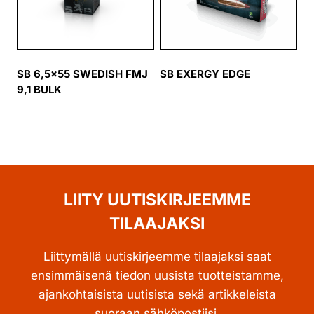
SB 6,5×55 SWEDISH FMJ
SB EXERGY EDGE
9,1 BULK
LIITY UUTISKIRJEEMME
TILAAJAKSI
Liittymällä uutiskirjeemme tilaajaksi saat
ensimmäisenä tiedon uusista tuotteistamme,
ajankohtaisista uutisista sekä artikkeleista
suoraan sähköpostiisi.