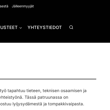
sestä
Jälleenmyyjät
RUSTEET
YHTEYSTIEDOT
ystyö tapahtuu tieteen, teknisen osaamisen ja
yhteistyönä. Tässä patruunassa on
koostuu lyijysydämestä ja tompakkivaipasta.