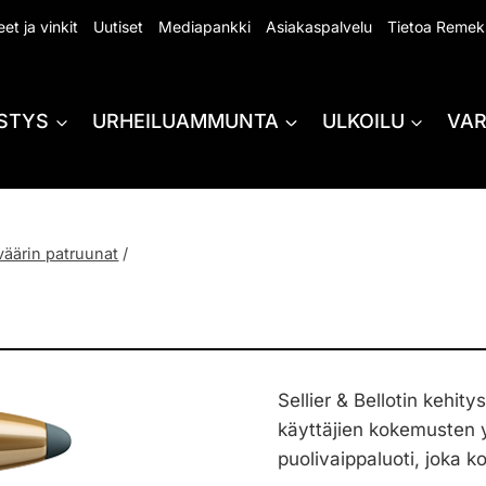
et ja vinkit
Uutiset
Mediapankki
Asiakaspalvelu
Tietoa Remek
STYS
URHEILUAMMUNTA
ULKOILU
VA
väärin patruunat
/
Sellier & Bellotin kehit
käyttäjien kokemusten 
puolivaippaluoti, joka 