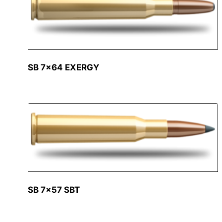
SB 7×64 EXERGY
SB 7×57 SBT