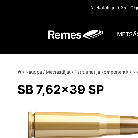
Siirry
Asekatalogi 2025
Ohje
sisältöön
METSÄ
/
Kauppa
/
Metsästäjät
/
Patruunat ja komponentit
/
Ki
SB 7,62×39 SP