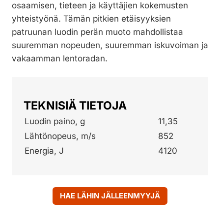
osaamisen, tieteen ja käyttäjien kokemusten
yhteistyönä. Tämän pitkien etäisyyksien
patruunan luodin perän muoto mahdollistaa
suuremman nopeuden, suuremman iskuvoiman ja
vakaamman lentoradan.
TEKNISIÄ TIETOJA
Luodin paino, g
11,35
Lähtönopeus, m/s
852
Energia, J
4120
HAE LÄHIN JÄLLEENMYYJÄ