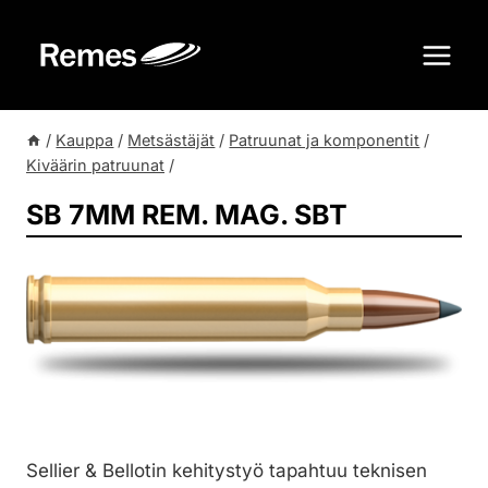
Siirry
sisältöön
/
Kauppa
/
Metsästäjät
/
Patruunat ja komponentit
/
Kiväärin patruunat
/
SB 7MM REM. MAG. SBT
Sellier & Bellotin kehitystyö tapahtuu teknisen