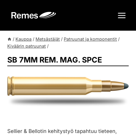
Siirry
sisältöön
/
Kauppa
/
Metsästäjät
/
Patruunat ja komponentit
/
Kiväärin patruunat
/
SB 7MM REM. MAG. SPCE
Sellier & Bellotin kehitystyö tapahtuu tieteen,