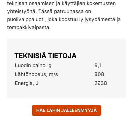
teknisen osaamisen ja käyttäjien kokemusten
yhteistyönä. Tässä patruunassa on
puolivaippaluoti, joka koostuu lyijysydämestä ja
tompakkivaipasta.
TEKNISIÄ TIETOJA
Luodin paino, g
9,1
Lähtönopeus, m/s
808
Energia, J
2938
HAE LÄHIN JÄLLEENMYYJÄ