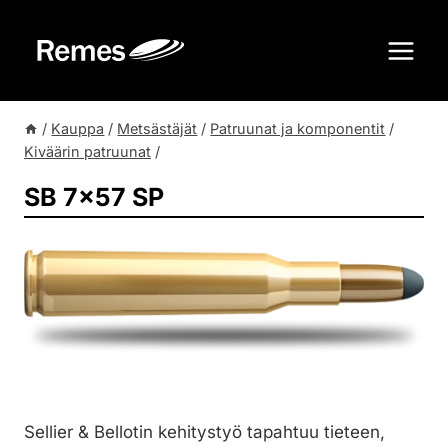
Siirry
sisältöön
/
Kauppa
/
Metsästäjät
/
Patruunat ja komponentit
/
Kiväärin patruunat
/
SB 7×57 SP
Sellier & Bellotin kehitystyö tapahtuu tieteen,