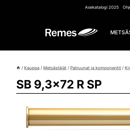
Siirry
Asekatalogi 2025
Ohje
sisältöön
METSÄ
/
Kauppa
/
Metsästäjät
/
Patruunat ja komponentit
/
Ki
SB 9,3×72 R SP