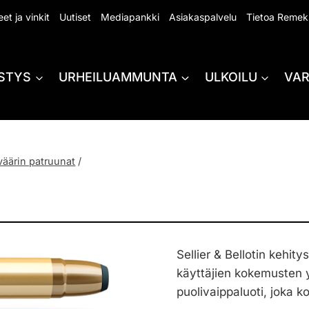
et ja vinkit
Uutiset
Mediapankki
Asiakaspalvelu
Tietoa Remek
STYS
URHEILUAMMUNTA
ULKOILU
VA
väärin patruunat
/
Sellier & Bellotin kehit
käyttäjien kokemusten 
puolivaippaluoti, joka 