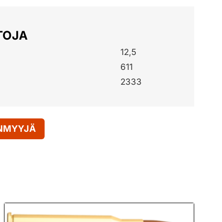
TOJA
12,5
611
2333
ENMYYJÄ