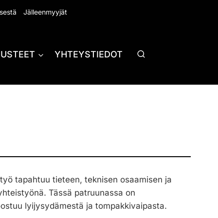
sestä
Jälleenmyyjät
RUSTEET
YHTEYSTIEDOT
ystyö tapahtuu tieteen, teknisen osaamisen ja
yhteistyönä. Tässä patruunassa on
koostuu lyijysydämestä ja tompakkivaipasta.