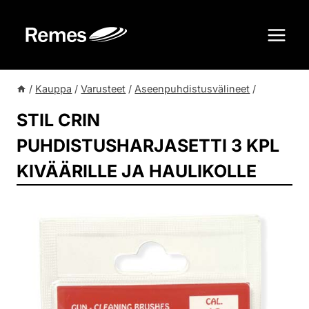
Siirry
sisältöön
/
Kauppa
/
Varusteet
/
Aseenpuhdistusvälineet
/
STIL CRIN
PUHDISTUSHARJASETTI 3 KPL
KIVÄÄRILLE JA HAULIKOLLE