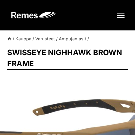
Siirry
sisältöön
/
Kauppa
/
Varusteet
/
Ampujanlasit
/
SWISSEYE NIGHHAWK BROWN
FRAME