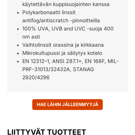
käytettävän kuppisuojainten kanssa
Polykarbonaatti linssit
antifog/antiscratch -pinnoitteilla
100% UVA, UVB and UVC -suoja 400
nm asti
Vaihtolinssit orassina ja kirkkaana
Mikrokuitupussi ja säilytys kotelo
EN 12312–1, ANSI Z87.1+, EN 166F, MIL-
PRF-31013/32432A, STANAG
2920/4296
HAE LÄHIN JÄLLEENMYYJÄ
LIITTYVÄT TUOTTEET