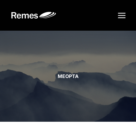
Siirry
sisältöön
MEOPTA