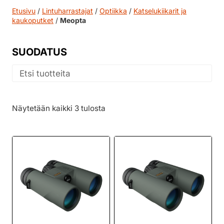
Etusivu
/
Lintuharrastajat
/
Optiikka
/
Katselukiikarit ja
kaukoputket
/
Meopta
SUODATUS
Näytetään kaikki 3 tulosta