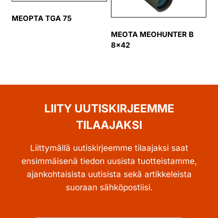
MEOPTA TGA 75
MEOTA MEOHUNTER B
8×42
LIITY UUTISKIRJEEMME
TILAAJAKSI
Liittymällä uutiskirjeemme tilaajaksi saat
ensimmäisenä tiedon uusista tuotteistamme,
ajankohtaisista uutisista sekä artikkeleista
suoraan sähköpostiisi.