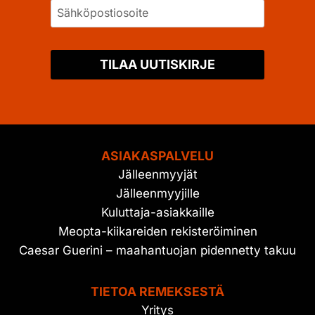
TILAA UUTISKIRJE
ASIAKASPALVELU
Jälleenmyyjät
Jälleenmyyjille
Kuluttaja-asiakkaille
Meopta-kiikareiden rekisteröiminen
Caesar Guerini – maahantuojan pidennetty takuu
TIETOA REMEKSESTÄ
Yritys