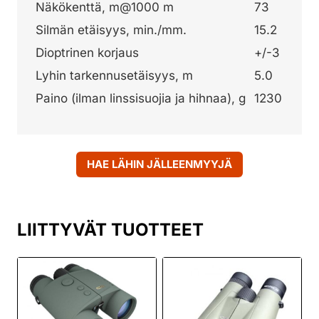
Näkökenttä, m@1000 m
73
Silmän etäisyys, min./mm.
15.2
Dioptrinen korjaus
+/-3
Lyhin tarkennusetäisyys, m
5.0
Paino (ilman linssisuojia ja hihnaa), g
1230
HAE LÄHIN JÄLLEENMYYJÄ
LIITTYVÄT TUOTTEET