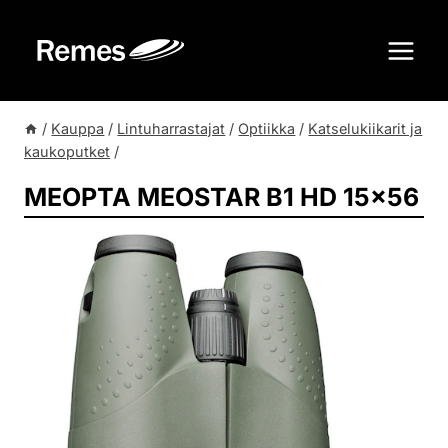
Siirry
sisältöön
/
Kauppa
/
Lintuharrastajat
/
Optiikka
/
Katselukiikarit ja
kaukoputket
/
MEOPTA MEOSTAR B1 HD 15×56