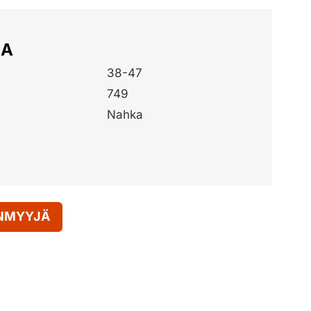
JA
38-47
749
Nahka
ENMYYJÄ