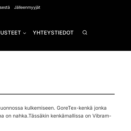
sestä
Jälleenmyyjät
RUSTEET
YHTEYSTIEDOT
luonnossa kulkemiseen. GoreTex-kenkä jonka
na on nahka.Tässäkin kenkämallissa on Vibram-