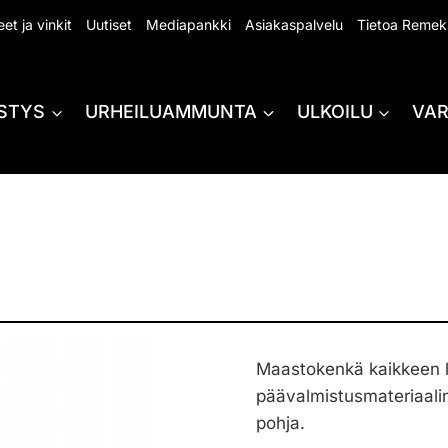
et ja vinkit
Uutiset
Mediapankki
Asiakaspalvelu
Tietoa Remek
STYS
URHEILUAMMUNTA
ULKOILU
VA
Maastokenkä kaikkeen 
päävalmistusmateriaali
pohja.