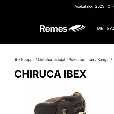
Siirry
Asekatalogi 2025
Ohje
sisältöön
METSÄ
/
Kauppa
/
Lintuharrastajat
/
Pukeutuminen
/
Kengät
/
CHIRUCA IBEX