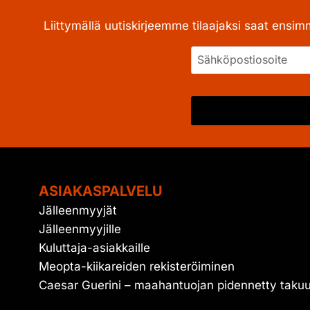
Liittymällä uutiskirjeemme tilaajaksi saat ensim
ASIAKASPALVELU
Jälleenmyyjät
Jälleenmyyjille
Kuluttaja-asiakkaille
Meopta-kiikareiden rekisteröiminen
Caesar Guerini – maahantuojan pidennetty taku