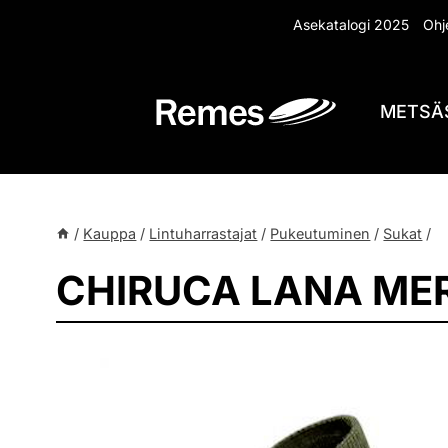
Siirry
Asekatalogi 2025
Ohje
sisältöön
METSÄ
/
Kauppa
/
Lintuharrastajat
/
Pukeutuminen
/
Sukat
/
CHIRUCA LANA ME