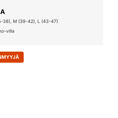
JA
5-38), M (39-42), L (43-47)
o-villa
ENMYYJÄ