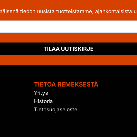
mäisenä tiedon uusista tuotteistamme, ajankohtaisista uu
TILAA UUTISKIRJE
TIETOA REMEKSESTÄ
Yritys
Historia
Tietosuojaseloste
u