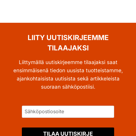
LIITY UUTISKIRJEEMME
TILAAJAKSI
Liittymällä uutiskirjeemme tilaajaksi saat
ensimmäisenä tiedon uusista tuotteistamme,
ajankohtaisista uutisista sekä artikkeleista
suoraan sähköpostiisi.
TILAA UUTISKIRJE