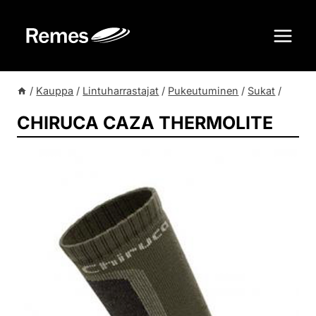
Siirry
sisältöön
/
Kauppa
/
Lintuharrastajat
/
Pukeutuminen
/
Sukat
/
CHIRUCA CAZA THERMOLITE