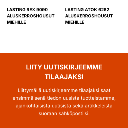
LASTING REX 9090
LASTING ATOK 6262
ALUSKERROSHOUSUT
ALUSKERROSHOUSUT
MIEHILLE
MIEHILLE
LIITY UUTISKIRJEEMME
TILAAJAKSI
Liittymällä uutiskirjeemme tilaajaksi saat
ensimmäisenä tiedon uusista tuotteistamme,
ajankohtaisista uutisista sekä artikkeleista
suoraan sähköpostiisi.