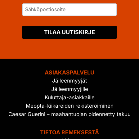
TILAA UUTISKIRJE
ASIAKASPALVELU
Jälleenmyyjät
Jälleenmyyjille
Kuluttaja-asiakkaille
Meopta-kiikareiden rekisteröiminen
Caesar Guerini – maahantuojan pidennetty takuu
TIETOA REMEKSESTÄ