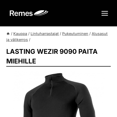
Siirry
sisältöön
/
Kauppa
/
Lintuharrastajat
/
Pukeutuminen
/
Alusasut
ja välikerros
/
LASTING WEZIR 9090 PAITA
MIEHILLE