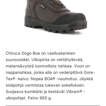
Chiruca Dogo Boa on vaelluskenkien
suursuosikki. Ulkopinta on vettähylkivää,
matansävyistä luonnollista nahkaa. Vuori on
nappanahkaa, jonka alla on vedenpitävä Gore-
Tex® -kalvo. Nopea BOA® -nauhoitus. Jäykkä
sisäpohja varmistaa tukevan askelluksen.
Suojaava kumikärki ja kestävät Vibram® -
ulkopohjat. Paino 965 g.