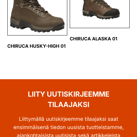
CHIRUCA ALASKA 01
CHIRUCA HUSKY-HIGH 01
LIITY UUTISKIRJEEMME
TILAAJAKSI
Liittymällä uutiskirjeemme tilaajaksi saat
ensimmäisenä tiedon uusista tuotteistamme,
ajankohtaisista uutisista sekä artikkeleista