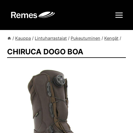
Siirry
sisältöön
/
Kauppa
/
Lintuharrastajat
/
Pukeutuminen
/
Kengät
/
CHIRUCA DOGO BOA