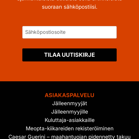
suoraan sähköpostiisi.
TILAA UUTISKIRJE
ASIAKASPALVELU
Jälleenmyyjät
Jälleenmyyjille
Kuluttaja-asiakkaille
Meopta-kiikareiden rekisteröiminen
Caesar Guerini – maahantuojan pidennetty takuu