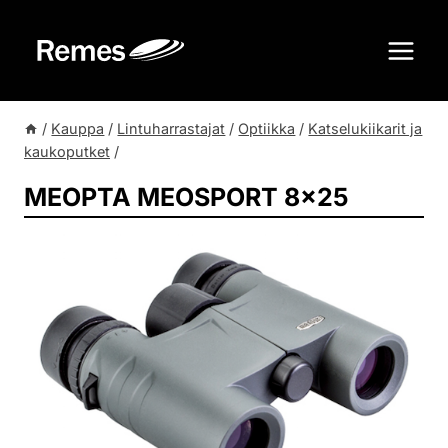
Siirry
sisältöön
/
Kauppa
/
Lintuharrastajat
/
Optiikka
/
Katselukiikarit ja
kaukoputket
/
MEOPTA MEOSPORT 8×25