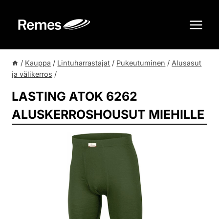
Siirry
sisältöön
/
Kauppa
/
Lintuharrastajat
/
Pukeutuminen
/
Alusasut
ja välikerros
/
LASTING ATOK 6262
ALUSKERROSHOUSUT MIEHILLE