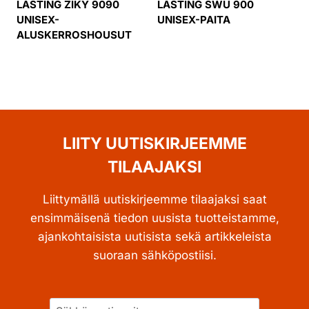
LASTING ZIKY 9090
LASTING SWU 900
UNISEX-
UNISEX-PAITA
ALUSKERROSHOUSUT
LIITY UUTISKIRJEEMME
TILAAJAKSI
Liittymällä uutiskirjeemme tilaajaksi saat
ensimmäisenä tiedon uusista tuotteistamme,
ajankohtaisista uutisista sekä artikkeleista
suoraan sähköpostiisi.