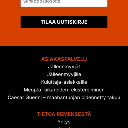
TILAA UUTISKIRJE
ASIAKASPALVELU
Jälleenmyyjät
Jälleenmyyjille
Kuluttaja-asiakkaille
Meopta-kiikareiden rekisteröiminen
Caesar Guerini – maahantuojan pidennetty takuu
TIETOA REMEKSESTÄ
Yritys