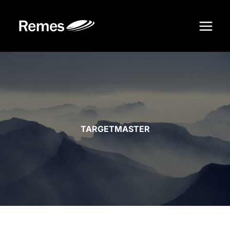
Siirry
sisältöön
TARGETMASTER