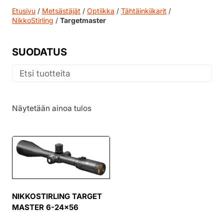
Etusivu
/
Metsästäjät
/
Optiikka
/
Tähtäinkiikarit
/
NikkoStirling
/
Targetmaster
SUODATUS
Näytetään ainoa tulos
NIKKOSTIRLING TARGET
MASTER 6-24×56