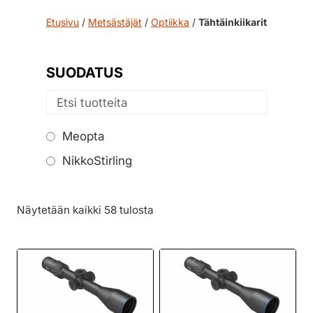
Etusivu
/
Metsästäjät
/
Optiikka
/
Tähtäinkiikarit
SUODATUS
Meopta
NikkoStirling
Näytetään kaikki 58 tulosta