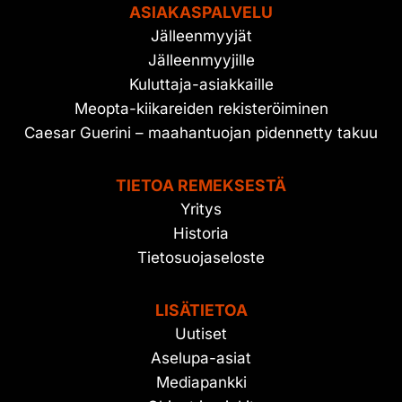
ASIAKASPALVELU
Jälleenmyyjät
Jälleenmyyjille
Kuluttaja-asiakkaille
Meopta-kiikareiden rekisteröiminen
Caesar Guerini – maahantuojan pidennetty takuu
TIETOA REMEKSESTÄ
Yritys
Historia
Tietosuojaseloste
LISÄTIETOA
Uutiset
Aselupa-asiat
Mediapankki