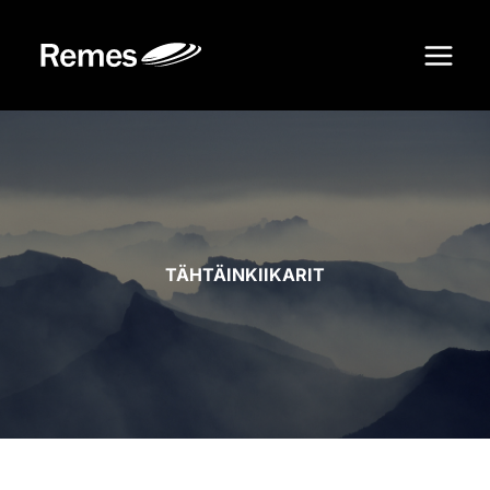
Siirry
sisältöön
TÄHTÄINKIIKARIT